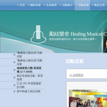
主頁
關於本會
生命教育
活動推介
活動花絮
勵志文章
勵絃樂舍 Healing Musical C
透過音樂來傳譯生命：奏出永恆的勵志樂章！
"勵樂從心顯自強"活動
花絮
活動花絮
"勵樂從心顯自強"活動
花絮
傾城黃昏の戀-表演巡
禮 (3-7-2009)
<< 全部類別
探訪安老院活動 - 表演
巡禮
己丑 (牛) 年迎新歲探
訪活動
迎中秋義工探訪活動